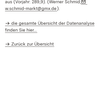
E-Mail:
aus (Vorjahr: 289,9). (Werner Schmid;
(Öffnet in neuem Fenster)
w.schmid-markt@gmx.de
).
die gesamte Übersicht der Datenanalyse
finden Sie hier...
Zurück zur Übersicht