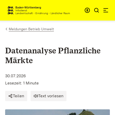
Zum Inhalt springen
Baden-Württemberg
Infodienst
Landwirtschaft - Ernährung - Ländlicher Raum
Meldungen Betrieb Umwelt
Datenanalyse Pflanzliche
Märkte
30.07.2026
Lesezeit: 1 Minute
Teilen
Text vorlesen