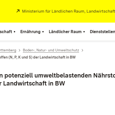
Extern:
Ministerium für Ländlichen Raum, Landwirtschaf
r
schaft
Ernährung
Ländlicher Raum
Dienststelle
rttemberg
Boden-, Natur- und Umweltschutz
fen (N, P, K und S) der Landwirtschaft in BW
n potenziell umweltbelastenden Nährstof
r Landwirtschaft in BW