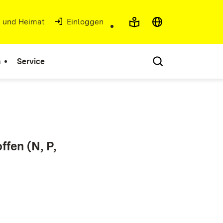
t und Heimat
(Öffnet in neuem Fenster)
Einloggen
n
Service
fen (N, P,