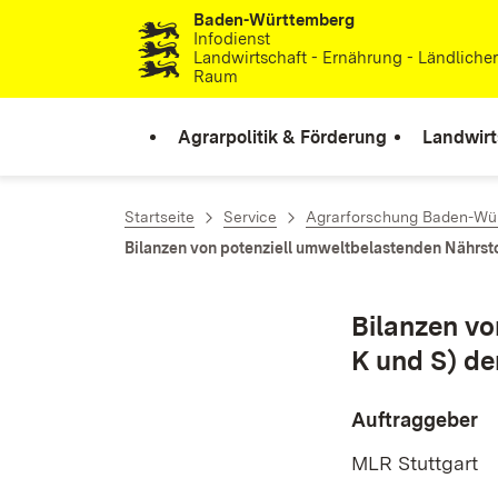
Baden-Württemberg
Zum Inhalt springen
Infodienst
Landwirtschaft - Ernährung - Ländliche
Raum
Agrarpolitik & Förderung
Landwirt
Startseite
Service
Agrarforschung Baden-Wü
Bilanzen von potenziell umweltbelastenden Nährstof
Bilanzen vo
K und S) de
Auftraggeber
MLR Stuttgart