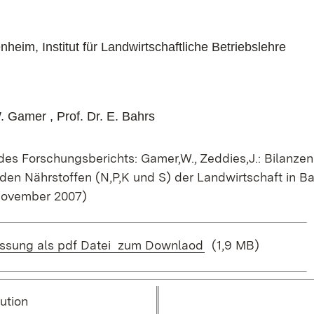
enheim,
Institut für Landwirtschaftliche Betriebslehre
W. Gamer , Prof. Dr. E. Bahrs
des Forschungsberichts: Gamer,W., Zeddies,J.: Bilanzen 
en Nährstoffen (N,P,K und S) der Landwirtschaft in B
November 2007)
(Öffnet in neuem F
sung als pdf Datei zum Downlaod
(1,9 MB)
ution