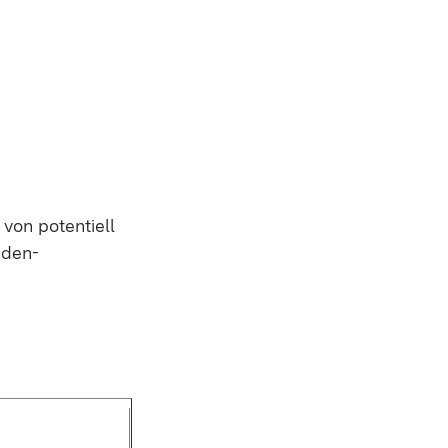
von potentiell
aden-
enster)