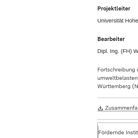
Projektleiter
Universität Hoh
Bearbeiter
Dipl. Ing. (FH) 
Fortschreibung 
umweltbelastend
Württemberg (
Download:
Zusammenfas
Fördernde Instit