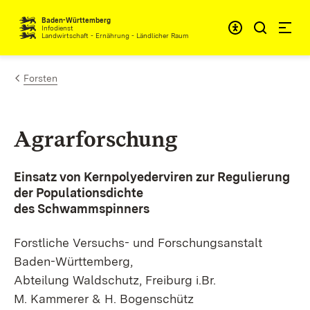
Zum Inhalt springen
Baden-Württemberg
Infodienst
Landwirtschaft - Ernährung - Ländlicher Raum
Forsten
Agrarforschung
Einsatz von Kernpolyederviren zur Regulierung
der Populationsdichte
des Schwammspinners
Forstliche Versuchs- und Forschungsanstalt
Baden-Württemberg,
Abteilung Waldschutz, Freiburg i.Br.
M. Kammerer & H. Bogenschütz