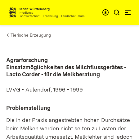
Zum Inhalt springen
Baden-Württemberg
Infodienst
Landwirtschaft - Ernährung - Ländlicher Raum
Tierische Erzeugung
Agrarforschung
Einsatzmöglichkeiten des Milchflussgerätes -
Lacto Corder - für die Melkberatung
LVVG - Aulendorf, 1996 - 1999
Problemstellung
Die in der Praxis angestrebten hohen Durchsätze
beim Melken werden nicht selten zu Lasten der
Arbeitsqualität umgesetzt. Melkfehler sind jedoch