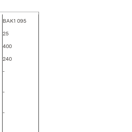
BAK1 095
25
400
240
-
-
-