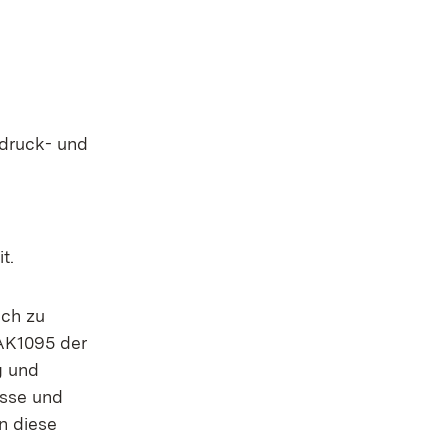
edruck- und
t.
ich zu
BAK1095 der
g und
isse und
n diese