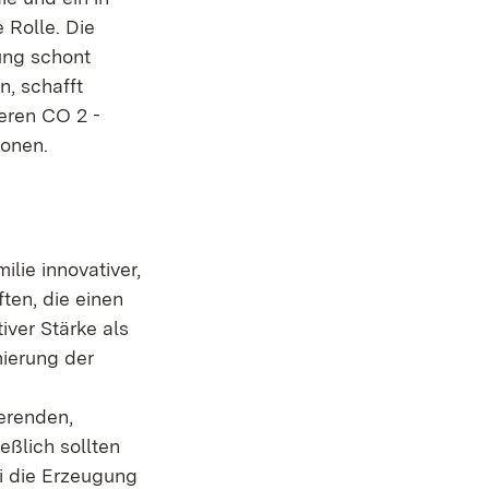
 Rolle. Die
ung schont
n, schafft
eren CO 2 -
ionen.
lie innovativer,
ten, die einen
iver Stärke als
mierung der
erenden,
eßlich sollten
i die Erzeugung