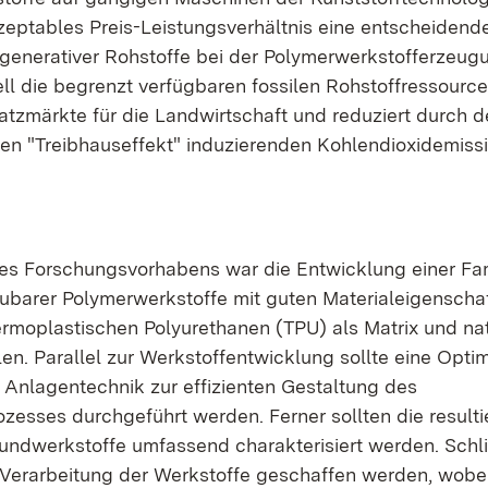
zeptables Preis-Leistungsverhältnis eine entscheidende
generativer Rohstoffe bei der Polymerwerkstofferzeug
ll die begrenzt verfügbaren fossilen Rohstoffressource
atzmärkte für die Landwirtschaft und reduziert durch d
 den "Treibhauseffekt" induzierenden Kohlendioxidemiss
es Forschungsvorhabens war die Entwicklung einer Fami
ubarer Polymerwerkstoffe mit guten Materialeigenschaf
rmoplastischen Polyurethanen (TPU) als Matrix und nat
llen. Parallel zur Werkstoffentwicklung sollte eine Opti
 Anlagentechnik zur effizienten Gestaltung des
esses durchgeführt werden. Ferner sollten die resulti
undwerkstoffe umfassend charakterisiert werden. Schli
Verarbeitung der Werkstoffe geschaffen werden, wobe