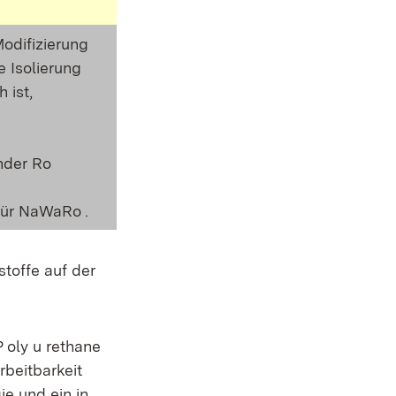
Modifizierung
e Isolierung
 ist,
nder Ro
ür NaWaRo .
toffe auf der
P oly u rethane
rbeitbarkeit
e und ein in