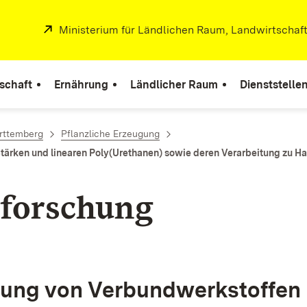
Extern:
Ministerium für Ländlichen Raum, Landwirtschaf
r
schaft
Ernährung
Ländlicher Raum
Dienststelle
rttemberg
Pflanzliche Erzeugung
tärken und linearen Poly(Urethanen) sowie deren Verarbeitung zu H
forschung
lung von Verbundwerkstoffen