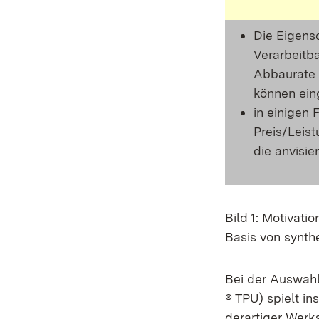
Die Eigensc
Verarbeitba
Abbaurate 
können ein
in einigen 
Preis/Leist
die anvisi
Bild 1: Motivat
Basis von synth
Bei der Auswahl
® TPU) spielt i
derartiger Werk