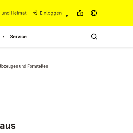
t und Heimat
(Öffnet in neuem Fenster)
Einloggen
n
Service
albzeugen und Formteilen
 aus