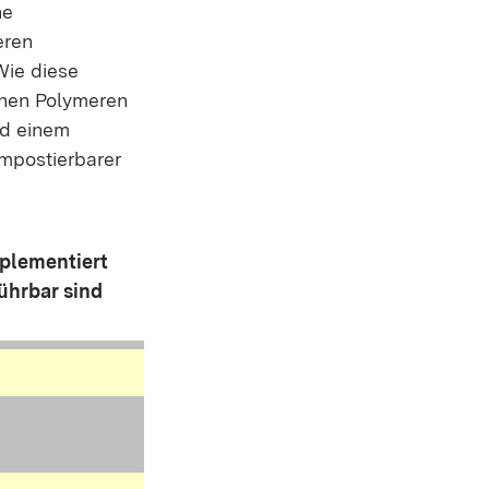
ne
eren
Wie diese
chen Polymeren
nd einem
ompostierbarer
plementiert
ührbar sind