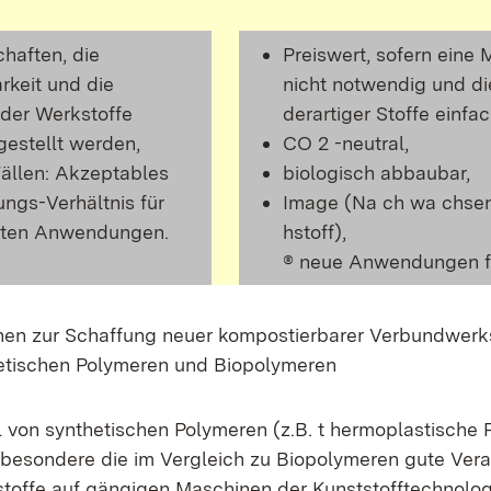
haften, die
Preiswert, sofern eine 
rkeit und die
nicht notwendig und di
der Werkstoffe
derartiger Stoffe einfach
gestellt werden,
CO 2 -neutral,
Fällen: Akzeptables
biologisch abbaubar,
ungs-Verhältnis für
Image (Na ch wa chse
erten Anwendungen.
hstoff),
® neue Anwendungen f
ionen zur Schaffung neuer kompostierbarer Verbundwerks
etischen Polymeren und Biopolymeren
 von synthetischen Polymeren (z.B. t hermoplastische 
nsbesondere die im Vergleich zu Biopolymeren gute Vera
stoffe auf gängigen Maschinen der Kunststofftechnologi