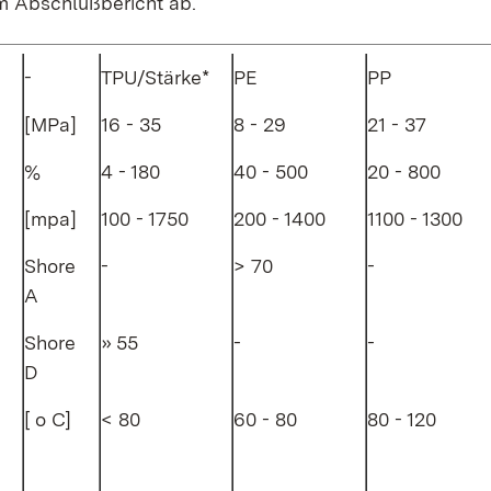
m Abschlußbericht ab.
-
TPU/Stärke*
PE
PP
[MPa]
16 - 35
8 - 29
21 - 37
%
4 - 180
40 - 500
20 - 800
[mpa]
100 - 1750
200 - 1400
1100 - 1300
Shore
-
> 70
-
A
Shore
» 55
-
-
D
[ o C]
< 80
60 - 80
80 - 120