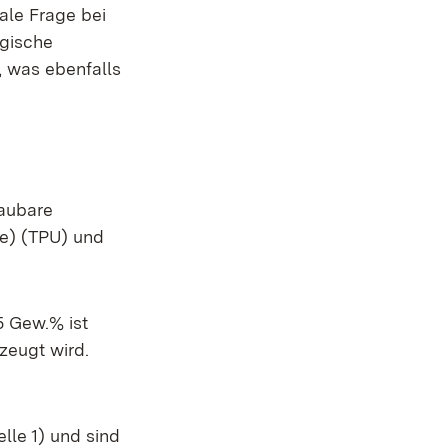
ale Frage bei
ogische
 was ebenfalls
aubare
ne) (TPU) und
 Gew.% ist
zeugt wird.
lle 1) und sind