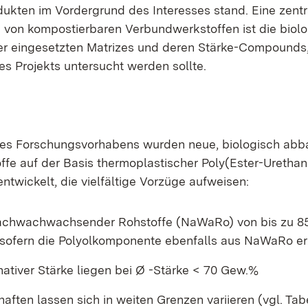
ukten im Vordergrund des Interesses stand. Eine zentr
 von kompostierbaren Verbundwerkstoffen ist die biol
r eingesetzten Matrizes und deren Stärke-Compounds,
s Projekts untersucht werden sollte.
es Forschungsvorhabens wurden neue, biologisch abb
fe auf der Basis thermoplastischer Poly(Ester-Uretha
entwickelt, die vielfältige Vorzüge aufweisen:
nachwachwachsender Rohstoffe (NaWaRo) von bis zu 85
r, sofern die Polyolkomponente ebenfalls aus NaWaRo er
nativer Stärke liegen bei Ø -Stärke < 70 Gew.%
aften lassen sich in weiten Grenzen variieren (vgl. Tabe