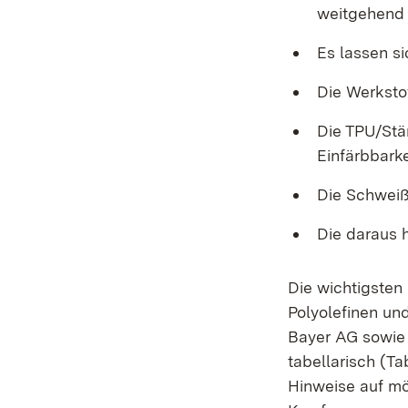
weitgehend
Es lassen si
Die Werkstof
Die TPU/Stä
Einfärbbarke
Die Schweiß-
Die daraus h
Die wichtigsten
Polyolefinen un
Bayer AG sowie 
tabellarisch (T
Hinweise auf mö