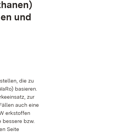
thanen)
gen und
tellen, die zu
WaRo) basieren.
keeinsatz, zur
Fällen auch eine
W erkstoffen
e bessere bzw.
en Seite