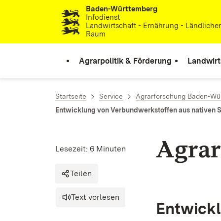
Baden-Württemberg
Zum Inhalt springen
Infodienst
Landwirtschaft - Ernährung - Ländliche
Raum
Agrarpolitik & Förderung
Landwirt
Startseite
Service
Agrarforschung Baden-Wü
Entwicklung von Verbundwerkstoffen aus nativen S
Agrar
Lesezeit: 6 Minuten
Teilen
Text vorlesen
Entwick