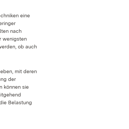
chniken eine
eringer
lten nach
er wenigsten
werden, ob auch
geben, mit deren
ung der
n können sie
eitgehend
 die Belastung