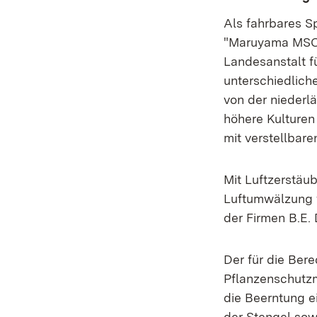
Als fahrbares S
"Maruyama MSC1-
Landesanstalt f
unterschiedliche
von der nieder
höhere Kulturen
mit verstellbare
Mit Luftzerstä
Luftumwälzung w
der Firmen B.E.
Der für die Ber
Pflanzenschutzm
die Beerntung e
der Stengel sowi