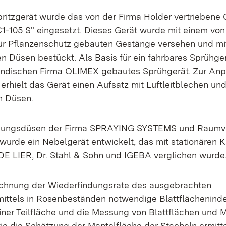
pritzgerät wurde das von der Firma Holder vertriebene 
105 S" eingesetzt. Dieses Gerät wurde mit einem von
ür Pflanzenschutz gebauten Gestänge versehen und mi
n Düsen bestückt. Als Basis für ein fahrbares Sprühger
ländischen Firma OLIMEX gebautes Sprühgerät. Zur An
 erhielt das Gerät einen Aufsatz mit Luftleitblechen un
n Düsen.
ubungsdüsen der Firma SPRAYING SYSTEMS und Raumven
urde ein Nebelgerät entwickelt, das mit stationären 
 DE LIER, Dr. Stahl & Sohn und IGEBA verglichen wurde
echnung der Wiederfindungsrate des ausgebrachten
ittels in Rosenbeständen notwendige Blattflächenind
iner Teilfläche und die Messung von Blattflächen und 
e die Schätzung der Mantelfläche der Stacheln ermittel