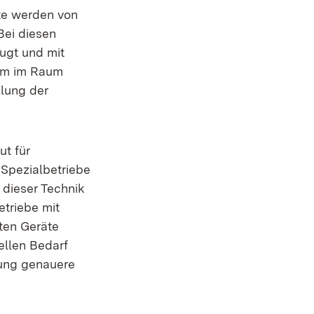
äte werden von
Bei diesen
ugt und mit
rom im Raum
ilung der
ut für
 Spezialbetriebe
 dieser Technik
etriebe mit
ten Geräte
iellen Bedarf
tung genauere