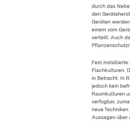
durch das Nebel
den Geräteherste
Geräten werden 
einem vom Gerät
verteilt. Auch d
Pflanzenschutzmi
Fest installiert
Flachkulturen. D
in Betracht. In
jedoch kein bef
Raumkulturen un
verfügbar, zumal
neue Techniken 
Aussagen über 