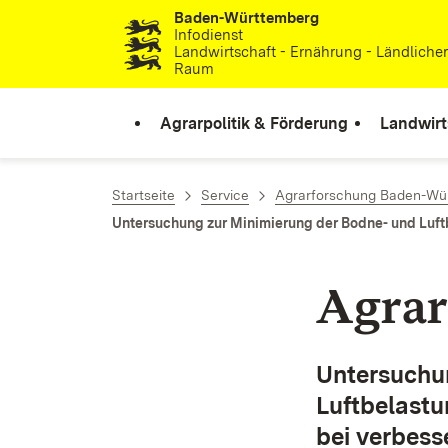
Baden-Württemberg
Zum Inhalt springen
Infodienst
Landwirtschaft - Ernährung - Ländliche
Raum
Agrarpolitik & Förderung
Landwirt
Startseite
Service
Agrarforschung Baden-Wü
Untersuchung zur Minimierung der Bodne- und Luft
Agrar
Untersuchu
Luftbelast
bei verbess