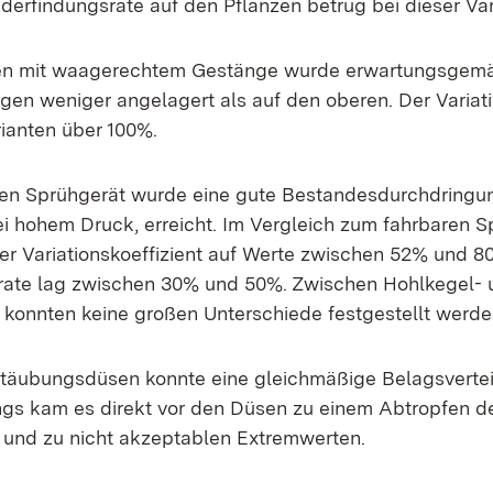
derfindungsrate auf den Pflanzen betrug bei dieser Va
ten mit waagerechtem Gestänge wurde erwartungsgem
gen weniger angelagert als auf den oberen. Der Variati
rianten über 100%.
ren Sprühgerät wurde eine gute Bestandesdurchdringu
i hohem Druck, erreicht. Im Vergleich zum fahrbaren Sp
r Variationskoeffizient auf Werte zwischen 52% und 8
rate lag zwischen 30% und 50%. Zwischen Hohlkegel- 
 konnten keine großen Unterschiede festgestellt werde
stäubungsdüsen konnte eine gleichmäßige Belagsverteil
ngs kam es direkt vor den Düsen zu einem Abtropfen d
it und zu nicht akzeptablen Extremwerten.