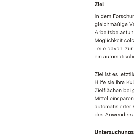
Ziel
In dem Forschun
gleichmäßige Ver
Arbeitsbelastun
Möglichkeit sol
Teile davon, zu
ein automatische
Ziel ist es letz
Hilfe sie ihre K
Zielflächen bei
Mittel einspare
automatisierter 
des Anwenders d
Untersuchung