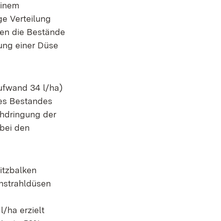
einem
e Verteilung
den die Bestände
ung einer Düse
ufwand 34 l/ha)
des Bestandes
hdringung der
 bei den
itzbalken
chstrahldüsen
/ha erzielt