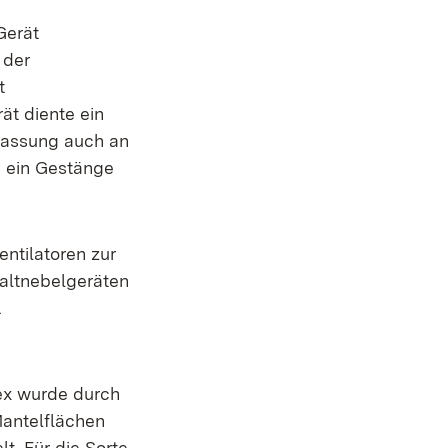
Gerät
 der
t
ät diente ein
passung auch an
d ein Gestänge
tilatoren zur
Kaltnebelgeräten
.
ex wurde durch
Mantelflächen
t. Für die Sorte