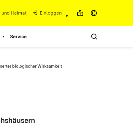
t und Heimat
(Öffnet in neuem Fenster)
Einloggen
n
Service
serter biologischer Wirksamkeit
chshäusern