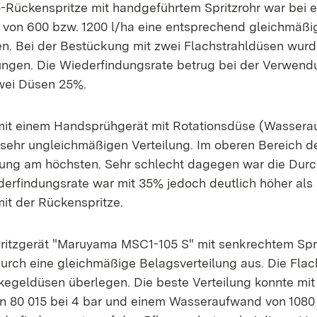
ro-Rückenspritze mit handgeführtem Spritzrohr war bei 
on 600 bzw. 1200 l/ha eine entsprechend gleichmäßig
hen. Bei der Bestückung mit zwei Flachstrahldüsen wur
ngen. Die Wiederfindungsrate betrug bei der Verwend
wei Düsen 25%.
it einem Handsprühgerät mit Rotationsdüse (Wassera
r sehr ungleichmäßigen Verteilung. Im oberen Bereich 
ung am höchsten. Sehr schlecht dagegen war die Durc
derfindungsrate war mit 35% jedoch deutlich höher als
t der Rückenspritze.
ritzgerät "Maruyama MSC1-105 S" mit senkrechtem Spr
durch eine gleichmäßige Belagsverteilung aus. Die Fla
egeldüsen überlegen. Die beste Verteilung konnte mit
n 80 015 bei 4 bar und einem Wasseraufwand von 1080 l