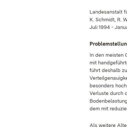
Landesanstalt f
K. Schmi
Juli 1994 - Janu
Problemstellu
In den meisten
mit handgeführte
führt deshalb z
Verteilgenauigk
besonders hoch.
Verluste durch 
Bodenbelastung.
dem mit reduzi
Als weitere Alt