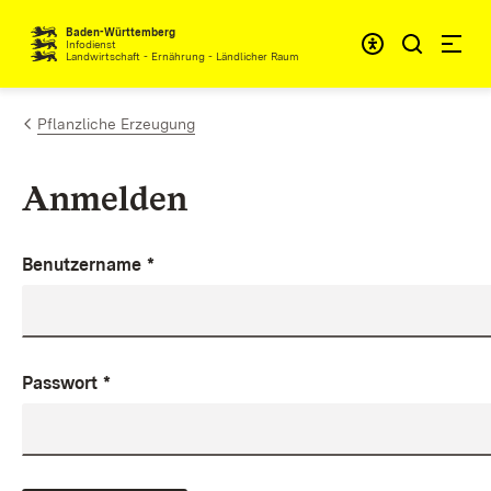
Zum Inhalt springen
Baden-Württemberg
Infodienst
Landwirtschaft - Ernährung - Ländlicher Raum
Pflanzliche Erzeugung
Anmelden
Benutzername
*
Passwort
*