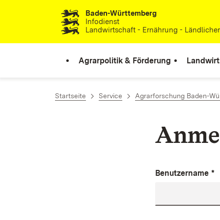
Baden-Württemberg
Zum Inhalt springen
Infodienst
Landwirtschaft - Ernährung - Ländlich
Agrarpolitik & Förderung
Landwirt
Startseite
Service
Agrarforschung Baden-Wü
Anme
Benutzername
*