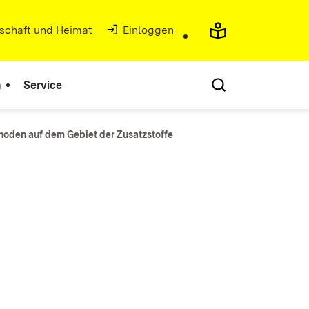
tschaft und Heimat
(Öffnet in neuem Fenster)
Einloggen
n
Service
oden auf dem Gebiet der Zusatzstoffe