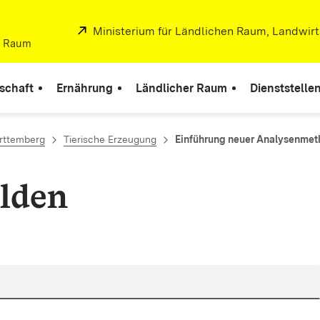
Extern:
Ministerium für Ländlichen Raum, Landwir
er Raum
schaft
Ernährung
Ländlicher Raum
Dienststelle
rttemberg
Tierische Erzeugung
Einführung neuer Analysenmeth
lden