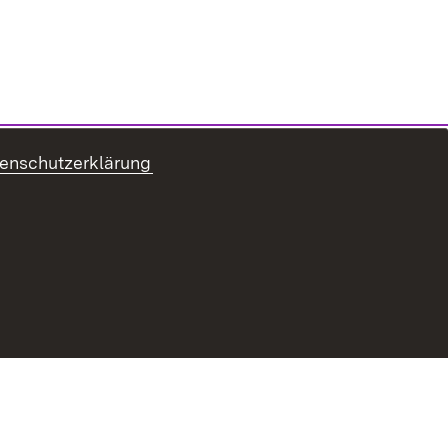
enschutzerklärung
ung zur Barrierefreiheit
Benutzungshinweise
Impressum
Passwort vergessen?