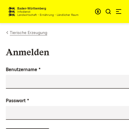
Zum Inhalt springen
Baden-Württemberg
Infodienst
Landwirtschaft - Ernährung - Ländlicher Raum
Tierische Erzeugung
Anmelden
Benutzername
*
Passwort
*