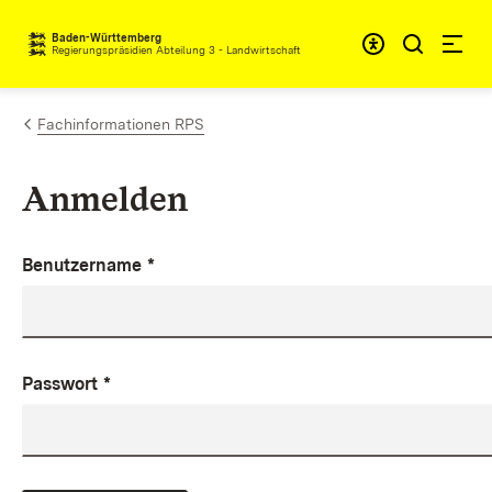
Zum Inhalt springen
Baden-Württemberg
Regierungspräsidien Abteilung 3 - Landwirtschaft
Fachinformationen RPS
Anmelden
Benutzername
*
Passwort
*