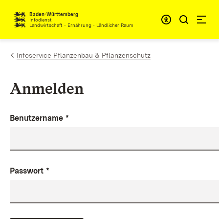
Zum Inhalt springen
Baden-Württemberg
Infodienst
Landwirtschaft - Ernährung - Ländlicher Raum
Infoservice Pflanzenbau & Pflanzenschutz
Anmelden
Benutzername
*
Passwort
*