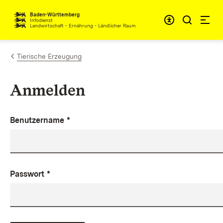
Zum Inhalt springen
Baden-Württemberg
Infodienst
Landwirtschaft - Ernährung - Ländlicher Raum
Tierische Erzeugung
Anmelden
Benutzername
*
Passwort
*