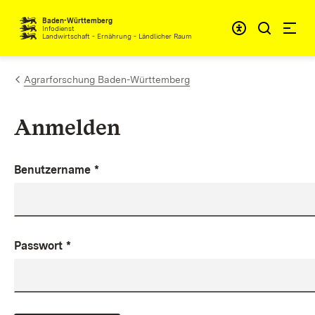
Zum Inhalt springen
Baden-Württemberg
Infodienst
Landwirtschaft - Ernährung - Ländlicher Raum
Agrarforschung Baden-Württemberg
Anmelden
Benutzername
*
Passwort
*