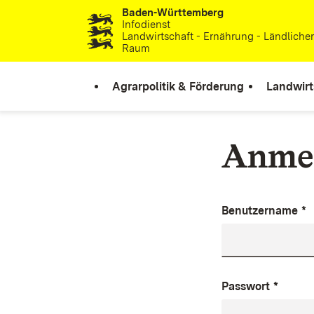
Baden-Württemberg
Zum Inhalt springen
Infodienst
Landwirtschaft - Ernährung - Ländliche
Raum
Agrarpolitik & Förderung
Landwirt
Anme
Benutzername
*
Passwort
*