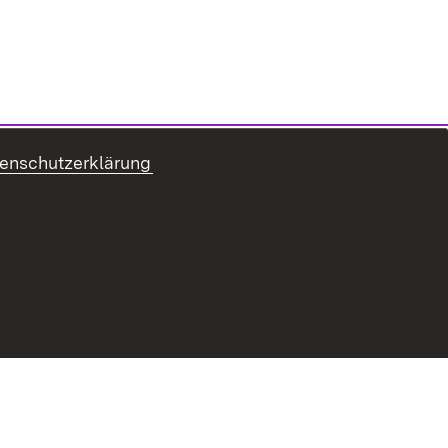
enschutzerklärung
ung zur Barrierefreiheit
Benutzungshinweise
Impressum
Passwort vergessen?