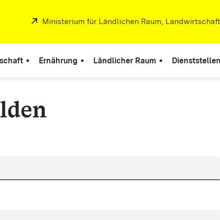
Extern:
Ministerium für Ländlichen Raum, Landwirtschaf
r
schaft
Ernährung
Ländlicher Raum
Dienststelle
lden