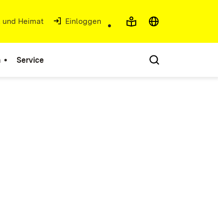
t und Heimat
(Öffnet in neuem Fenster)
Einloggen
n
Service