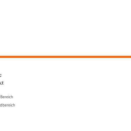
e
kt
 Bereich
dbereich