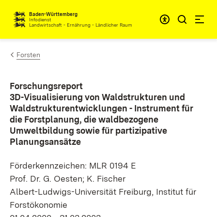
Zum Inhalt springen
Baden-Württemberg
Infodienst
Landwirtschaft - Ernährung - Ländlicher Raum
Forsten
Forschungsreport
3D-Visualisierung von Waldstrukturen und
Waldstrukturentwicklungen - Instrument für
die Forstplanung, die waldbezogene
Umweltbildung sowie für partizipative
Planungsansätze
Förderkennzeichen: MLR 0194 E
Prof. Dr. G. Oesten; K. Fischer
Albert-Ludwigs-Universität Freiburg, Institut für
Forstökonomie