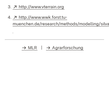
Extern:
(Öffnet in neuem Fenst
http://www.vterrain.org
Extern:
http://www.wwk.forst.tu-
muenchen.de/research/methods/modelling/silv
(Öffnet in neuem Fenster)
MLR
|
Agrarforschung