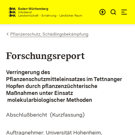
Zum Inhalt springen
Baden-Württemberg
Infodienst
Landwirtschaft - Ernährung - Ländlicher Raum
Pflanzenschutz, Schädlingsbekämpfung
Forschungsreport
Verringerung des
Pflanzenschutzmitteleinsatzes im Tettnanger
Hopfen durch pflanzenzüchterische
Maßnahmen unter Einsatz
molekularbiologischer Methoden
Abschlußbericht (Kurzfassung)
Auftragnehmer: Universität Hohenheim,