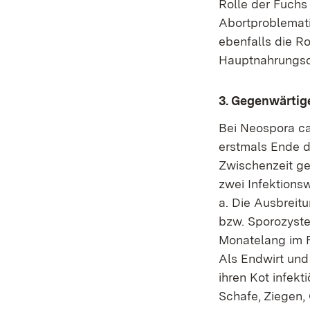
Rolle der Fuchs 
Abortproblemati
ebenfalls die R
Hauptnahrungsq
3. Gegenwärtig
Bei Neospora ca
erstmals Ende d
Zwischenzeit ge
zwei Infektions
a. Die Ausbreit
bzw. Sporozyste
Monatelang im F
Als Endwirt und
ihren Kot infekt
Schafe, Ziegen,