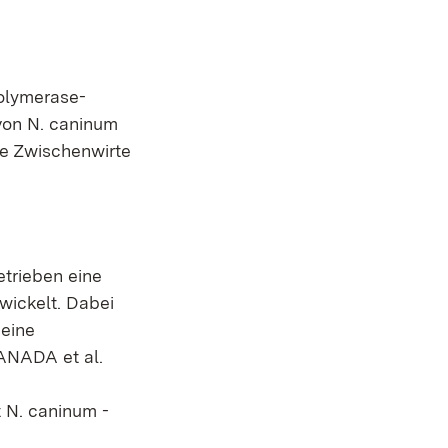
Polymerase-
von N. caninum
he Zwischenwirte
etrieben eine
wickelt. Dabei
 eine
ANADA et al.
t N. caninum -