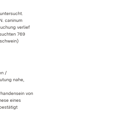
untersucht.
 N. caninum
uchung verlief
rsuchten 769
dschwein)
en /
utung nahe,
orhandensein von
hese eines
estätigt