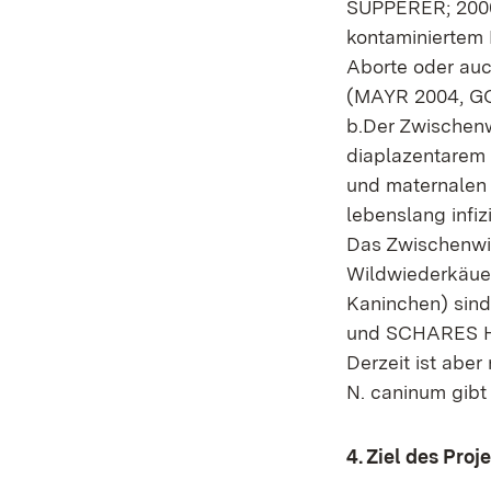
SUPPERER; 2000)
kontaminiertem 
Aborte oder auc
(MAYR 2004, GO
b.Der Zwischenwi
diaplazentarem 
und maternalen 
lebenslang infi
Das Zwischenwir
Wildwiederkäuer
Kaninchen) sin
und SCHARES H
Derzeit ist aber
N. caninum gibt
4. Ziel des Proj