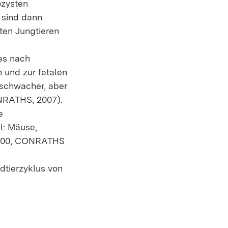
ozysten
e sind dann
ten Jungtieren
 es nach
 und zur fetalen
sschwacher, aber
ONRATHS, 2007).
e
l: Mäuse,
2000, CONRATHS
ldtierzyklus von