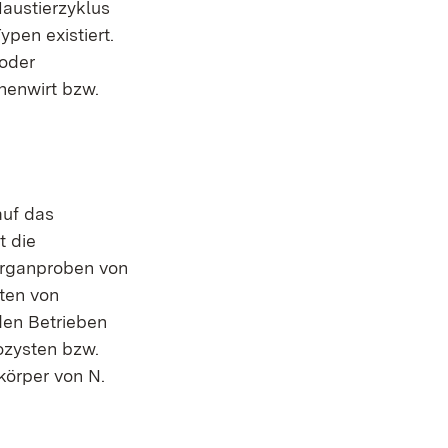
austierzyklus
pen existiert.
/oder
henwirt bzw.
auf das
t die
 Organproben von
ten von
den Betrieben
ozysten bzw.
körper von N.