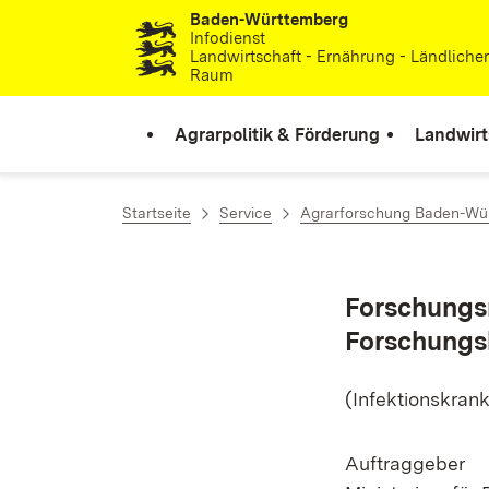
Baden-Württemberg
Zum Inhalt springen
Infodienst
Landwirtschaft - Ernährung - Ländliche
Raum
Agrarpolitik & Förderung
Landwirt
Startseite
Service
Agrarforschung Baden-Wü
Forschungs
Forschungs
(Infektionskrank
Auftraggeber