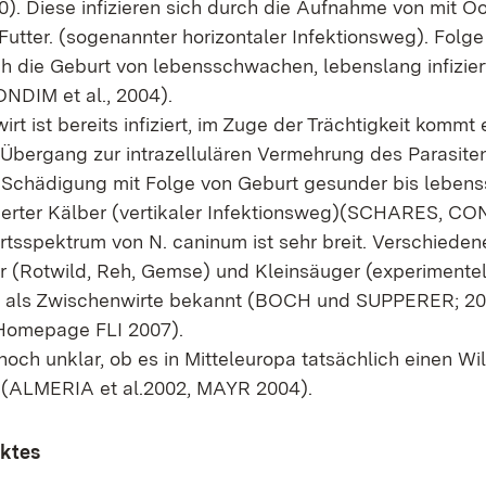
. Diese infizieren sich durch die Aufnahme von mit O
Futter. (sogenannter horizontaler Infektionsweg). Folg
h die Geburt von lebensschwachen, lebenslang infizier
NDIM et al., 2004).
rt ist bereits infiziert, im Zuge der Trächtigkeit kommt
Übergang zur intrazellulären Vermehrung des Parasiten
Schädigung mit Folge von Geburt gesunder bis leben
zierter Kälber (vertikaler Infektionsweg)(SCHARES, C
tsspektrum von N. caninum ist sehr breit. Verschieden
 (Rotwild, Reh, Gemse) und Kleinsäuger (experimentel
d als Zwischenwirte bekannt (BOCH und SUPPERER; 
omepage FLI 2007).
 noch unklar, ob es in Mitteleuropa tatsächlich einen Wi
 (ALMERIA et al.2002, MAYR 2004).
ektes