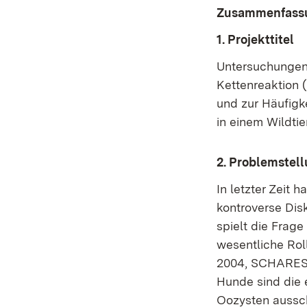
Zusammenfass
1. Projekttitel
Untersuchungen 
Kettenreaktion 
und zur Häufigk
in einem Wildtie
2. Problemstel
In letzter Zeit 
kontroverse Dis
spielt die Frag
wesentliche Ro
2004, SCHARES e
Hunde sind die 
Oozysten aussch