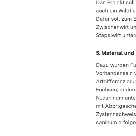
Das Projekt sol
auch ein Wildtie
Dafür soll zum 
Zwischenwirt un
Stapelwirt unte
5. Material un
Dazu wurden Fuc
Vorhandensein v
Artdifferenzier
Füchsen, andere
N..caninum unte
mit Abortgesch
Zystennachweise
caninum erfolg