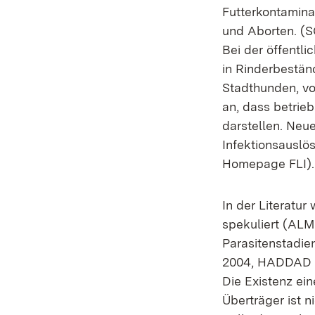
Futterkontamina
und Aborten. 
Bei der öffentl
in Rinderbestän
Stadthunden, von
an, dass betrie
darstellen. Neue
Infektionsauslö
Homepage FLI).
In der Literatu
spekuliert (ALM
Parasitenstadie
2004, HADDAD et
Die Existenz ei
Überträger ist n