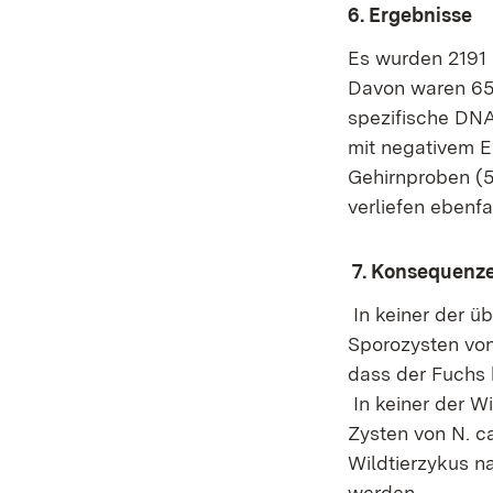
6. Ergebnisse
Es wurden 2191 
Davon waren 65 
spezifische DNA
mit negativem E
Gehirnproben (5
verliefen ebenfa
7. Konsequenzen
In keiner der ü
Sporozysten von
dass der Fuchs k
In keiner der W
Zysten von N. 
Wildtierzykus n
werden.