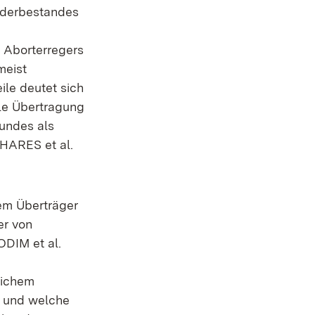
inderbestandes
 Aborterregers
meist
ile deutet sich
ale Übertragung
Hundes als
HARES et al.
hem Überträger
er von
ODIM et al.
lichem
ob und welche