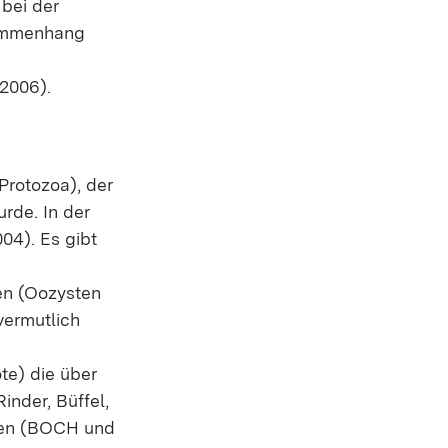
 bei der
sammenhang
2006).
Protozoa), der
rde. In der
04). Es gibt
en (Oozysten
vermutlich
te) die über
inder, Büffel,
llen (BOCH und