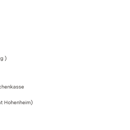
g )
uchenkasse
tät Hohenheim)