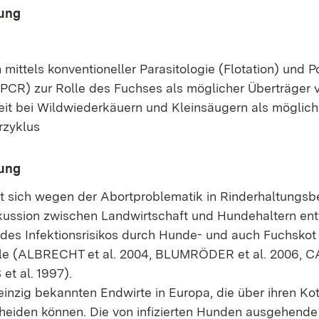
ung
mittels konventioneller Parasitologie (Flotation) und 
(PCR) zur Rolle des Fuchses als möglicher Überträger 
eit bei Wildwiederkäuern und Kleinsäugern als möglic
rzyklus
lung
hat sich wegen der Abortproblematik in Rinderhaltungsb
kussion zwischen Landwirtschaft und Hundehaltern ent
e des Infektionsrisikos durch Hunde- und auch Fuchskot
lle (ALBRECHT et al. 2004, BLUMRÖDER et al. 2006, C
t al. 1997).
einzig bekannten Endwirte in Europa, die über ihren Ko
eiden können. Die von infizierten Hunden ausgehende