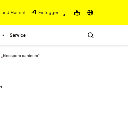
t und Heimat
(Öffnet in neuem Fenster)
Einloggen
n
Service
t „Neospora caninum“
“