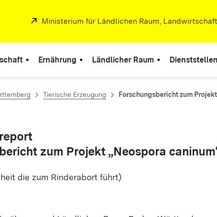
Extern:
Ministerium für Ländlichen Raum, Landwirtschaf
r
schaft
Ernährung
Ländlicher Raum
Dienststelle
rttemberg
Tierische Erzeugung
Forschungsbericht zum Projek
report
bericht zum Projekt „Neospora caninum
heit die zum Rinderabort führt)