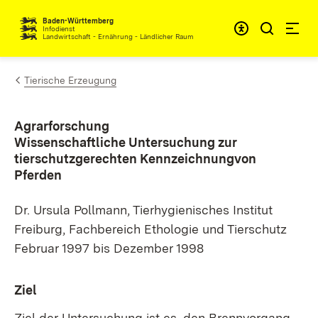
Zum Inhalt springen
Baden-Württemberg
Infodienst
Landwirtschaft - Ernährung - Ländlicher Raum
Tierische Erzeugung
Agrarforschung
Wissenschaftliche Untersuchung zur
tierschutzgerechten Kennzeichnungvon
Pferden
Dr. Ursula Pollmann, Tierhygienisches Institut
Freiburg, Fachbereich Ethologie und Tierschutz
Februar 1997 bis Dezember 1998
Ziel
Ziel der Untersuchung ist es, den Brennvorgang