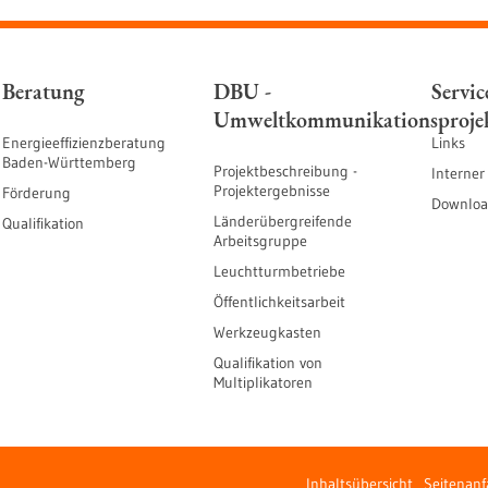
Beratung
DBU -
Servic
Umweltkommunikationsproje
Energieeffizienzberatung
Links
Baden-Württemberg
Projektbeschreibung -
Interner
Projektergebnisse
Förderung
Downloa
Länderübergreifende
Qualifikation
Arbeitsgruppe
Leuchtturmbetriebe
Öffentlichkeitsarbeit
Werkzeugkasten
Qualifikation von
Multiplikatoren
Inhaltsübersicht
Seitenan