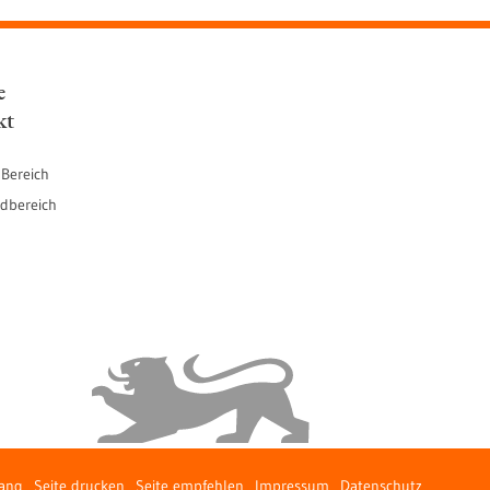
e
kt
 Bereich
dbereich
fang
Seite drucken
Seite empfehlen
Impressum
Datenschutz