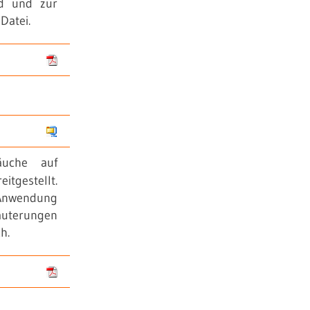
ad und zur
Datei.
äuche auf
itgestellt.
 Anwendung
läuterungen
h.