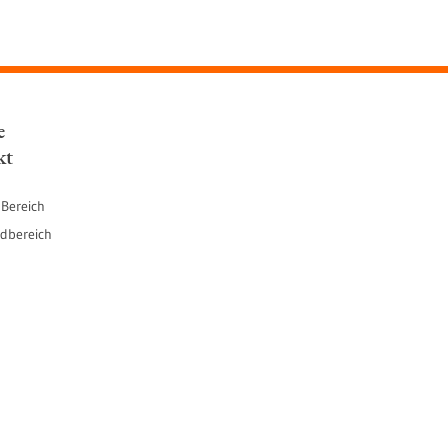
e
kt
 Bereich
dbereich