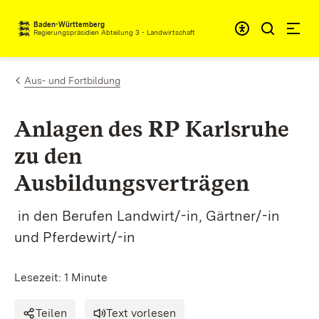
Zum Inhalt springen
Baden-Württemberg
Regierungspräsidien Abteilung 3 - Landwirtschaft
Aus- und Fortbildung
Anlagen des RP Karlsruhe
zu den
Ausbildungsverträgen
in den Berufen Landwirt/-in, Gärtner/-in
und Pferdewirt/-in
Lesezeit: 1 Minute
Teilen
Text vorlesen