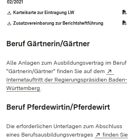
02/2021
(Öffnet in neuem Fenster)
Download:
Karteikarte zur Eintragung LW
(Öffnet in neuem Fenster)
Download:
Zusatzvereinbarung zur Berichtsheftführung
(Öffnet in neuem 
Beruf Gärtnerin/Gärtner
Alle Anlagen zum Ausbildungsvertrag im Beruf
Extern:
"Gärtnerin/Gärtner" finden Sie auf dem
Internetauftritt der Regierungspräsidien Baden-
(Öffnet in neuem Fenster)
Württemberg
.
Beruf Pferdewirtin/Pferdewirt
Die erforderlichen Unterlagen zum Abschluss
Extern:
eines Berufsausbildungsvertrages
finden Sie