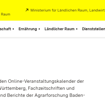
Extern:
Ministerium für Ländlichen Raum, Landwir
er Raum
schaft
Ernährung
Ländlicher Raum
Dienststelle
, den Online-Veranstaltungskalender der
ürttemberg, Fachzeitschriften und
und Berichte der Agrarforschung Baden-