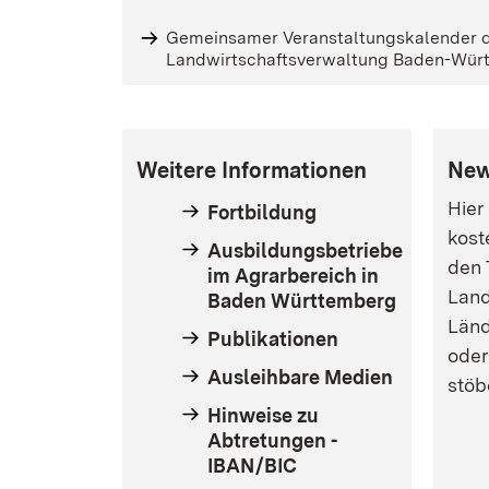
Gemeinsamer Veranstaltungskalender 
Landwirtschaftsverwaltung Baden-Wür
Weitere Informationen
New
Hier
Fortbildung
kost
Ausbildungsbetriebe
den
im Agrarbereich in
Land
Baden Württemberg
Länd
Publikationen
oder
Ausleihbare Medien
stöb
Hinweise zu
Abtretungen -
IBAN/BIC