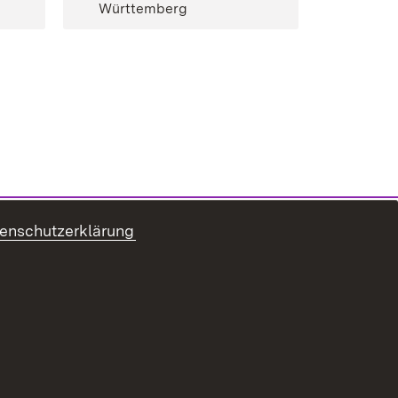
Württemberg
enschutzerklärung
ung zur Barrierefreiheit
Benutzungshinweise
Impressum
Passwort vergessen?