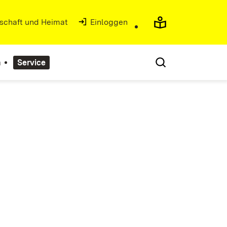
tschaft und Heimat
(Öffnet in neuem Fenster)
Einloggen
n
Service