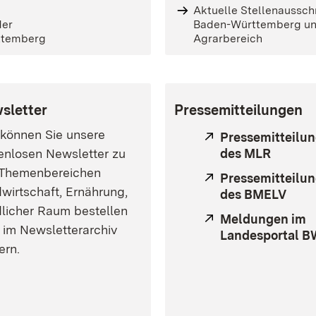
Aktuelle Stellenaussc
der
Baden-Württemberg und
ttemberg
Agrarbereich
sletter
Pressemitteilungen
 können Sie unsere
Extern:
Pressemitteilu
enlosen Newsletter zu
des MLR
(Öffnet
 Themenbereichen
Extern:
Pressemitteilu
wirtschaft, Ernährung,
des BMELV
licher Raum bestellen
Extern:
Meldungen im
 im Newsletterarchiv
Landesportal 
ern.