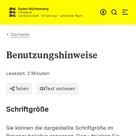
Zum Inhalt springen
Baden-Württemberg
Infodienst
Landwirtschaft - Ernährung - Ländlicher Raum
Startseite
Benutzungshinweise
Lesezeit: 2 Minuten
Teilen
Text vorlesen
Schriftgröße
Sie können die dargestellte Schriftgröße im
Browser beliebig anpassen. Dazu drücken Sie