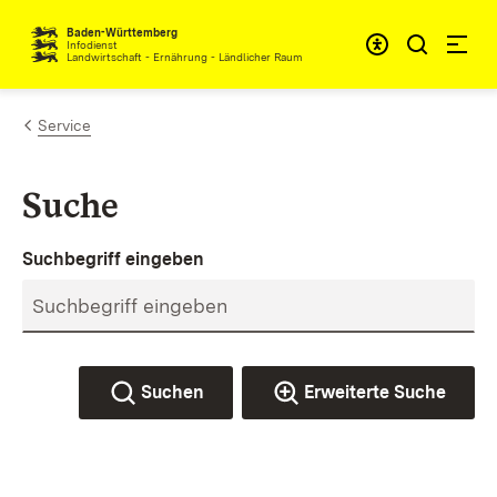
Zum Inhalt springen
Baden-Württemberg
Infodienst
Landwirtschaft - Ernährung - Ländlicher Raum
Service
Suche
Suchbegriff eingeben
Suchen
Erweiterte Suche