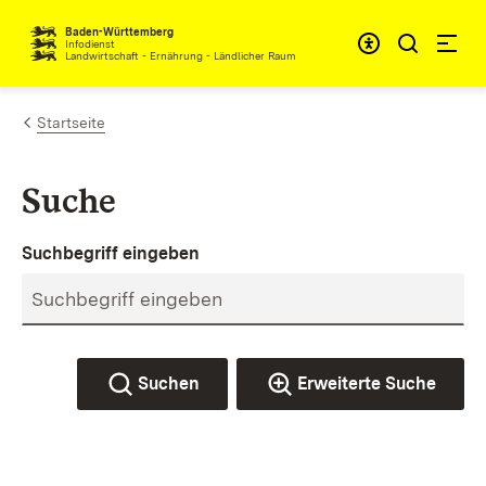
Zum Inhalt springen
Baden-Württemberg
Infodienst
Landwirtschaft - Ernährung - Ländlicher Raum
Startseite
Suche
Suchbegriff eingeben
Suchen
Erweiterte Suche