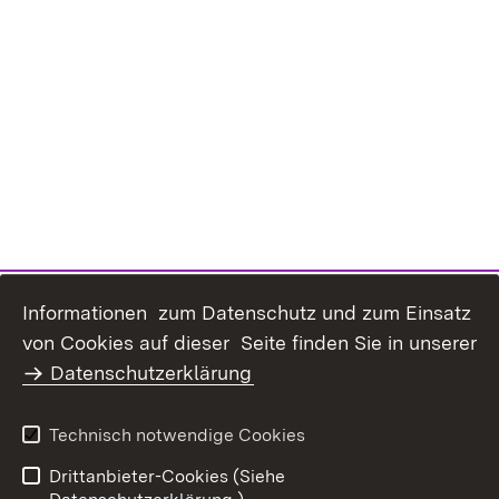
Informationen zum Datenschutz und zum Einsatz
Inhaltsübersicht
Kontakt
von Cookies auf dieser Seite finden Sie in unserer
Datenschutz
Erklärung zur
Datenschutzerklärung
Barrierefreiheit
Benutzungshinweise
Impressum
Technisch notwendige Cookies
Passwort vergessen?
Drittanbieter-Cookies (Siehe