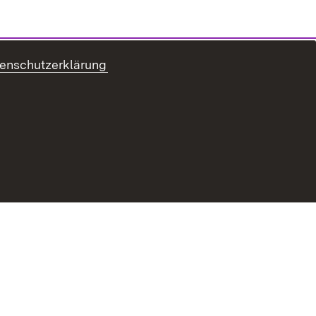
enschutzerklärung
ung zur Barrierefreiheit
Benutzungshinweise
Impressum
Passwort vergessen?