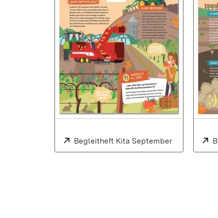
Extern:
Begleitheft Kita September
(Öffnet in n
E
B