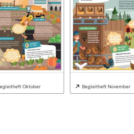
euem Fenster)
xtern:
egleitheft Oktober
(Öffnet in neuem Fenster)
Extern:
Begleitheft November
(