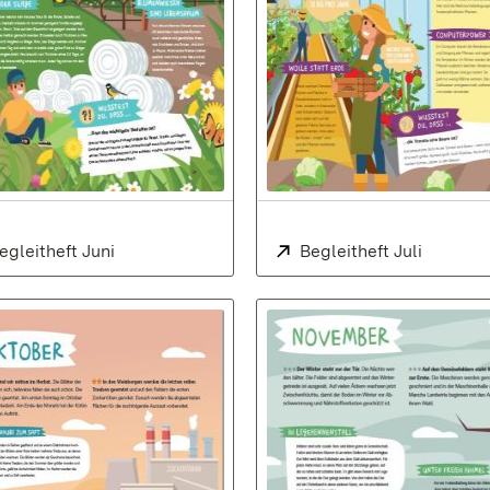
nster)
xtern:
egleitheft Juni
(Öffnet in neuem Fenster)
Extern:
Begleitheft Juli
(Öffnet