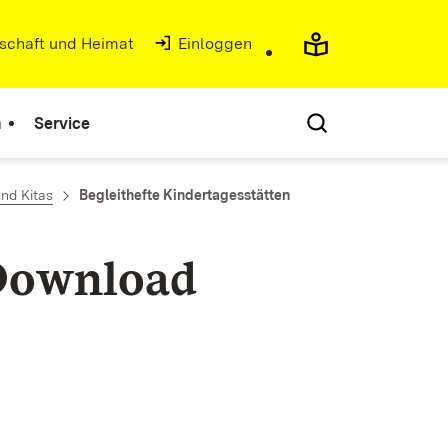
tschaft und Heimat
(Öffnet in neuem Fenster)
Einloggen
n
Service
nd Kitas
Begleithefte Kindertagesstätten
 Download