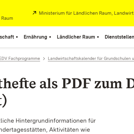
Extern:
Ministerium für Ländlichen Raum, Landwir
er Raum
schaft
Ernährung
Ländlicher Raum
Dienststelle
d EDV Fachprogramme
Landwirtschaftskalender für Grundschulen u
ithefte als PDF zum
)
tzliche Hintergrundinformationen für
ndertagesstätten, Aktivitäten wie