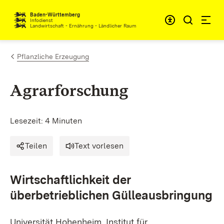
Zum Inhalt springen
Baden-Württemberg
Infodienst
Landwirtschaft - Ernährung - Ländlicher Raum
Pflanzliche Erzeugung
Agrarforschung
Lesezeit: 4 Minuten
Teilen
Text vorlesen
Wirtschaftlichkeit der
überbetrieblichen Gülleausbringung
Universität Hohenheim, Institut für