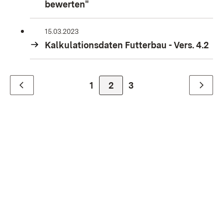
bewerten"
15.03.2023
Kalkulationsdaten Futterbau - Vers. 4.2
Zur Seite
1
Zur Seite
2
Zur Seite
3
Zurück
Weiter