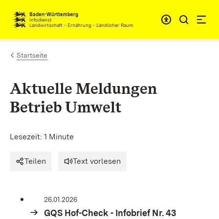
Zum Inhalt springen
Baden-Württemberg
Infodienst
Landwirtschaft - Ernährung - Ländlicher Raum
Startseite
Aktuelle Meldungen
Betrieb Umwelt
Lesezeit: 1 Minute
Teilen
Text vorlesen
26.01.2026
GQS Hof-Check - Infobrief Nr. 43