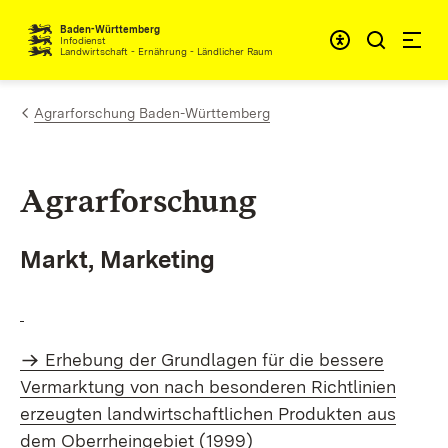
Zum Inhalt springen
Baden-Württemberg
Infodienst
Landwirtschaft - Ernährung - Ländlicher Raum
Agrarforschung Baden-Württemberg
Agrarforschung
Markt, Marketing
Erhebung der Grundlagen für die bessere
Vermarktung von nach besonderen Richtlinien
erzeugten landwirtschaftlichen Produkten aus
dem Oberrheingebiet (1999)