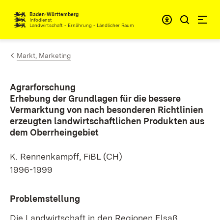
Zum Inhalt springen
Baden-Württemberg
Infodienst
Landwirtschaft - Ernährung - Ländlicher Raum
Markt, Marketing
Agrarforschung
Erhebung der Grundlagen für die bessere
Vermarktung von nach besonderen Richtlinien
erzeugten landwirtschaftlichen Produkten aus
dem Oberrheingebiet
K. Rennenkampff, FiBL (CH)
1996-1999
Problemstellung
Die Landwirtschaft in den Regionen Elsaß,