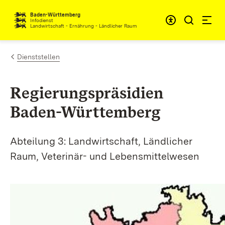
Zum Inhalt springen
Baden-Württemberg
Infodienst
Landwirtschaft - Ernährung - Ländlicher Raum
Dienststellen
Regierungspräsidien
Baden-Württemberg
Abteilung 3: Landwirtschaft, Ländlicher
Raum, Veterinär- und Lebensmittelwesen