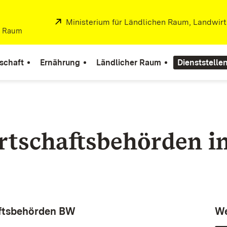
Extern:
Ministerium für Ländlichen Raum, Landwir
er Raum
schaft
Ernährung
Ländlicher Raum
Dienststelle
tschaftsbehörden i
aftsbehörden BW
We