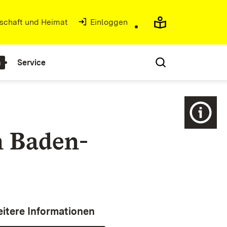
tschaft und Heimat
(Öffnet in neuem Fenster)
Einloggen
n
Service
n Baden-
itere Informationen