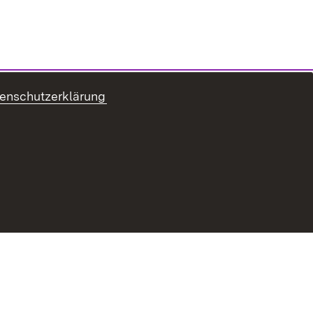
enschutzerklärung
ung zur Barrierefreiheit
Benutzungshinweise
Impressum
Passwort vergessen?