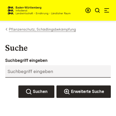
Zum Inhalt springen
Baden-Württemberg
Infodienst
Landwirtschaft - Ernährung - Ländlicher Raum
Pflanzenschutz, Schädlingsbekämpfung
Suche
Suchbegriff eingeben
Suchen
Erweiterte Suche