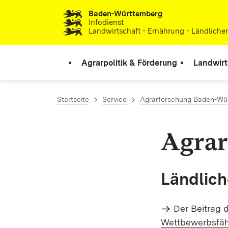
Baden-Württemberg
Zum Inhalt springen
Infodienst
Landwirtschaft - Ernährung - Ländlich
Agrarpolitik & Förderung
Landwirt
Startseite
Service
Agrarforschung Baden-Wü
Agrar
Ländlic
Der Beitrag 
Wettbewerbsfähi