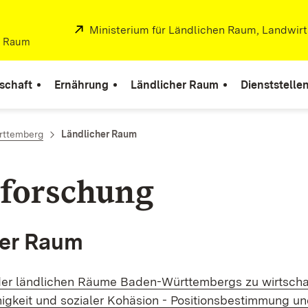
Extern:
Ministerium für Ländlichen Raum, Landwir
er Raum
schaft
Ernährung
Ländlicher Raum
Dienststelle
rttemberg
Ländlicher Raum
forschung
her Raum
der ländlichen Räume Baden-Württembergs zu wirtschaf
gkeit und sozialer Kohäsion - Positionsbestimmung u