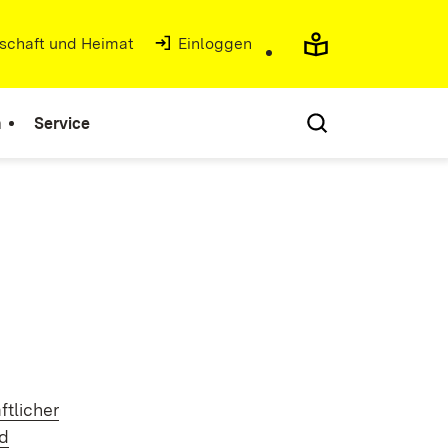
tschaft und Heimat
(Öffnet in neuem Fenster)
Einloggen
n
Service
tlicher
nd