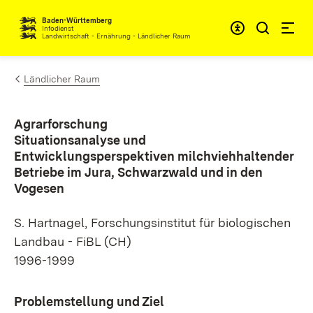
Zum Inhalt springen
Baden-Württemberg
Infodienst
Landwirtschaft - Ernährung - Ländlicher Raum
Ländlicher Raum
Agrarforschung
Situationsanalyse und
Entwicklungsperspektiven milchviehhaltender
Betriebe im Jura, Schwarzwald und in den
Vogesen
S. Hartnagel, Forschungsinstitut für biologischen
Landbau - FiBL (CH)
1996-1999
Problemstellung und Ziel