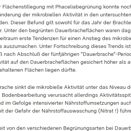
ger Flächenstillegung mit Phaceliabegrünung konnte noc
ränderung der mikrobiellen Aktivität in den untersucht
rden. Dieser Befund gilt sowohl für das Jahr der Brachl
hr. Unter den begrünten Dauerbracheflächen waren da
itraum erste Tendenzen für einen Anstieg des mikrobi
us auszumachen. Unter Fortschreibung dieses Trends is
 nach Abschluß der fünfjährigen "Dauerbrache"-Perio
vität auf den Dauerbracheflächen gesichert höher als a
haltenen Flächen liegen dürfte.
ache sinkt die mikrobielle Aktivität unter das Niveau 
 Bodenbearbeitung verursacht allerdings Aktivitätsspit
im Gefolge intensivierter Nährstoffumsetzungen auch
it der Gefahr der Nährstoffauswaschung (Nitrat !) führ
eit von den verschiedenen Begrünungsarten bei Dauer