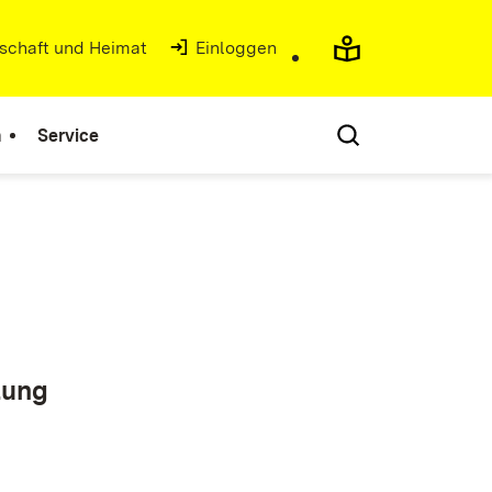
tschaft und Heimat
(Öffnet in neuem Fenster)
Einloggen
n
Service
tung