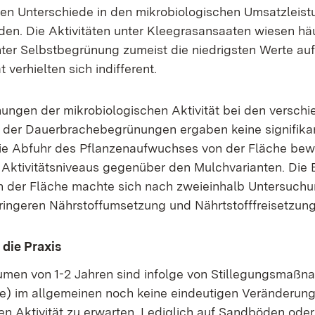
nten Unterschiede in den mikrobiologischen Umsatzleis
den. Die Aktivitäten unter Kleegrasansaaten wiesen häu
ter Selbstbegrünung zumeist die niedrigsten Werte auf.
 verhielten sich indifferent.
hungen der mikrobiologischen Aktivität bei den versch
 der Dauerbrachebegrünungen ergaben keine signifika
ie Abfuhr des Pflanzenaufwuchses von der Fläche bewi
ktivitätsniveaus gegenüber den Mulchvarianten. Die 
n der Fläche machte sich nach zweieinhalb Untersuch
geringeren Nährstoffumsetzung und Nährtstofffreisetzun
die Praxis
äumen von 1-2 Jahren sind infolge von Stillegungsmaß
e) im allgemeinen noch keine eindeutigen Veränderun
en Aktivität zu erwarten. Lediglich auf Sandböden oder