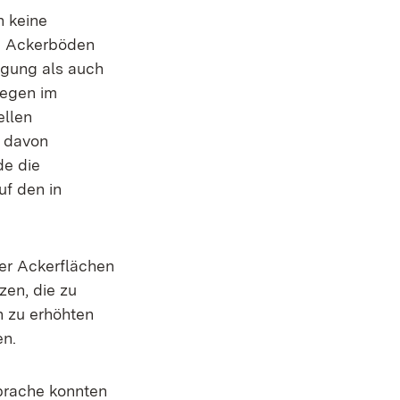
h keine
en Ackerböden
egung als auch
gegen im
ellen
t davon
de die
uf den in
der Ackerflächen
zen, die zu
 zu erhöhten
en.
brache konnten