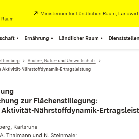
Extern:
Ministerium für Ländlichen Raum, Landwir
er Raum
schaft
Ernährung
Ländlicher Raum
Dienststelle
rttemberg
Boden-, Natur- und Umweltschutz
e Aktivität-Nährstoffdynamik-Ertragsleistung
hung
chung zur Flächenstillegung:
 Aktivität-Nährstoffdynamik-Ertragsleis
erg, Karlsruhe
nn, A. Thalmann und N. Steinmaier