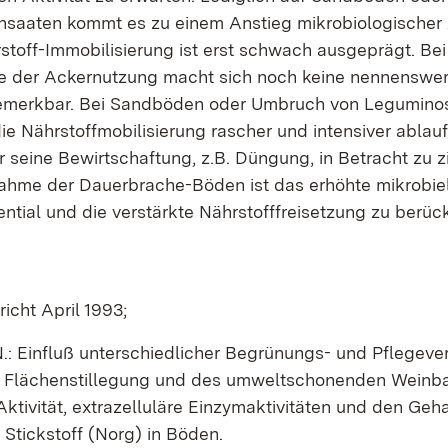
aaten kommt es zu einem Anstieg mikrobiologischer A
toff-Immobilisierung ist erst schwach ausgeprägt. Bei 
 der Ackernutzung macht sich noch keine nennenswert
bemerkbar. Bei Sandböden oder Umbruch von Legumin
e Nährstoffmobilisierung rascher und intensiver ablauf
 seine Bewirtschaftung, z.B. Düngung, in Betracht zu z
ahme der Dauerbrache-Böden ist das erhöhte mikrobie
tial und die verstärkte Nährstofffreisetzung zu berück
icht April 1993;
N.: Einfluß unterschiedlicher Begrünungs- und Pflegeve
Flächenstillegung und des umweltschonenden Weinba
Aktivität, extrazelluläre Einzymaktivitäten und den Geh
Stickstoff (Norg) in Böden.