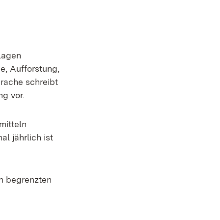
flagen
, Aufforstung,
brache schreibt
ng vor.
mitteln
l jährlich ist
ch begrenzten