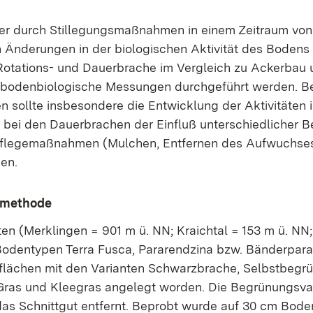
der durch Stillegungsmaßnahmen in einem Zeitraum vo
 Änderungen in der biologischen Aktivität des Bodens 
Rotations- und Dauerbrache im Vergleich zu Ackerbau
bodenbiologische Messungen durchgeführt werden. Be
n sollte insbesondere die Entwicklung der Aktivitäten
 bei den Dauerbrachen der Einfluß unterschiedlicher 
Pflegemaßnahmen (Mulchen, Entfernen des Aufwuchse
en.
smethode
ten (Merklingen = 901 m ü. NN; Kraichtal = 153 m ü. NN;
Bodentypen Terra Fusca, Pararendzina bzw. Bänderpar
flächen mit den Varianten Schwarzbrache, Selbstbegr
Gras und Kleegras angelegt worden. Die Begrünungsva
as Schnittgut entfernt. Beprobt wurde auf 30 cm Bode