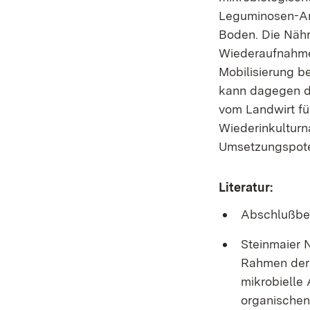
Leguminosen-Ans
Boden. Die Nährs
Wiederaufnahme
Mobilisierung 
kann dagegen di
vom Landwirt für
Wiederinkulturn
Umsetzungspoten
Literatur:
Abschlußber
Steinmaier 
Rahmen der 
mikrobielle 
organischen 