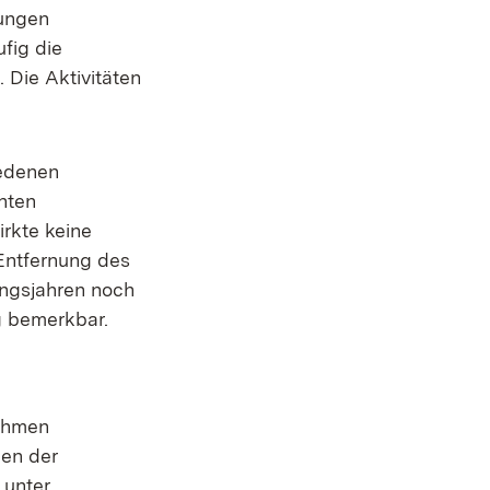
tungen
fig die
 Die Aktivitäten
iedenen
nten
rkte keine
Entfernung des
ungsjahren noch
g bemerkbar.
nahmen
gen der
 unter