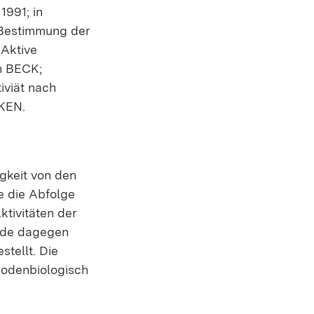
1991; in
 Bestimmung der
 Aktive
h BECK;
viät nach
KEN.
gkeit von den
e die Abfolge
ktivitäten der
rde dagegen
stellt. Die
bodenbiologisch