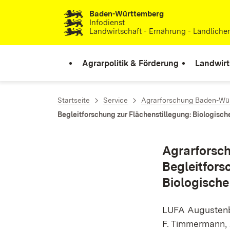
Baden-Württemberg
Zum Inhalt springen
Infodienst
Landwirtschaft - Ernährung - Ländlich
Agrarpolitik & Förderung
Landwirt
Startseite
Service
Agrarforschung Baden-Wü
Begleitforschung zur Flächenstillegung: Biologisch
Agrarforsc
Begleitfors
Biologische
LUFA Augustenb
F. Timmerma