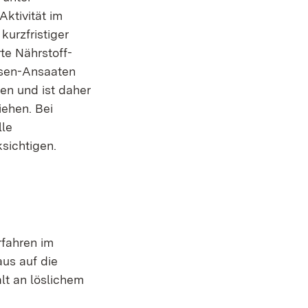
ktivität im
kurzfristiger
e Nährstoff-
osen-Ansaaten
en und ist daher
iehen. Bei
lle
sichtigen.
rfahren im
us auf die
alt an löslichem