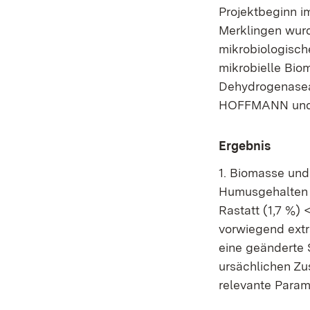
Projektbeginn i
Merklingen wurd
mikrobiologisch
mikrobielle Bi
Dehydrogenasea
HOFFMANN und 
Ergebnis
1. Biomasse und
Humusgehalten (
Rastatt (1,7 %) 
vorwiegend ext
eine geänderte S
ursächlichen Z
relevante Param