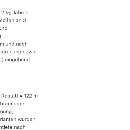
n 2 ½ Jahren
sollen an 3
 und
i
 im und nach
Begrünung sowie
s) eingehend
 Rastatt = 122 m
abraunerde
ünung,
rianten wurden
ntiefe nach