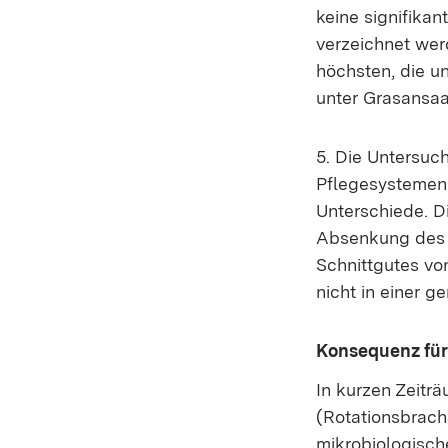
keine signifika
verzeichnet wer
höchsten, die un
unter Grasansaat
5. Die Untersuc
Pflegesystemen
Unterschiede. D
Absenkung des A
Schnittgutes vo
nicht in einer 
Konsequenz für 
In kurzen Zeitr
(Rotationsbrach
mikrobiologisch