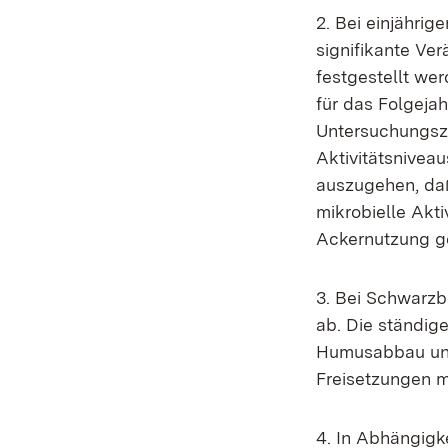
2. Bei einjähri
signifikante Ve
festgestellt we
für das Folgeja
Untersuchungsze
Aktivitätsnivea
auszugehen, daß
mikrobielle Akti
Ackernutzung ge
3. Bei Schwarzbr
ab. Die ständige
Humusabbau und 
Freisetzungen m
4. In Abhängigk