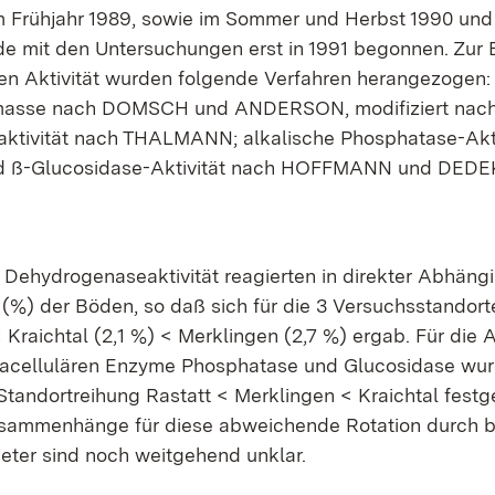
m Frühjahr 1989, sowie im Sommer und Herbst 1990 und 
e mit den Untersuchungen erst in 1991 begonnen. Zur
en Aktivität wurden folgende Verfahren herangezogen:
omasse nach DOMSCH und ANDERSON, modifiziert nac
ktivität nach THALMANN; alkalische Phosphatase-Akti
ß-Glucosidase-Aktivität nach HOFFMANN und DEDE
 Dehydrogenaseaktivität reagierten in direkter Abhängi
%) der Böden, so daß sich für die 3 Versuchsstandort
< Kraichtal (2,1 %) < Merklingen (2,7 %) ergab. Für die A
racellulären Enzyme Phosphatase und Glucosidase wu
tandortreihung Rastatt < Merklingen < Kraichtal festge
usammenhänge für diese abweichende Rotation durch 
eter sind noch weitgehend unklar.