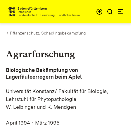
Zum Inhalt springen
Baden-Württemberg
Infodienst
Landwirtschaft - Ernährung - Ländlicher Raum
Pflanzenschutz, Schädlingsbekämpfung
Agrarforschung
Biologische Bekämpfung von
Lagerfäuleerregern beim Apfel
Universität Konstanz/ Fakultät für Biologie,
Lehrstuhl für Phytopathologie
W. Leibinger und K. Mendgen
April 1994 - März 1995