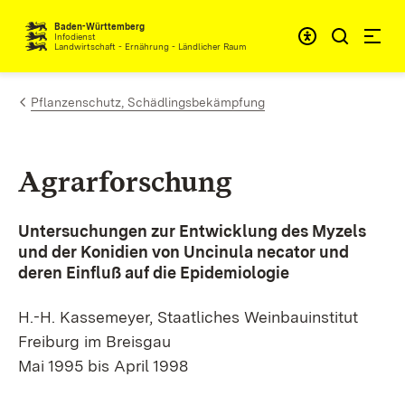
Zum Inhalt springen
Baden-Württemberg
Infodienst
Landwirtschaft - Ernährung - Ländlicher Raum
Pflanzenschutz, Schädlingsbekämpfung
Agrarforschung
Untersuchungen zur Entwicklung des Myzels
und der Konidien von Uncinula necator und
deren Einfluß auf die Epidemiologie
H.-H. Kassemeyer, Staatliches Weinbauinstitut
Freiburg im Breisgau
Mai 1995 bis April 1998