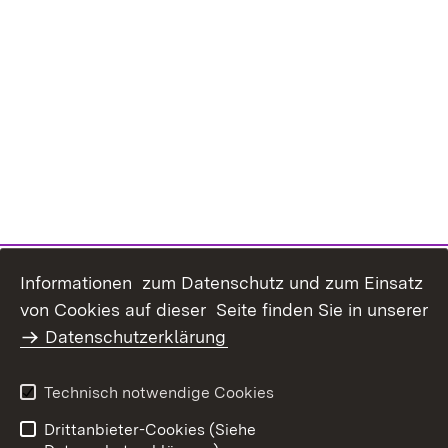
Informationen zum Datenschutz und zum Einsatz
Inhaltsübersicht
Kontakt
von Cookies auf dieser Seite finden Sie in unserer
Datenschutz
Erklärung zur
Datenschutzerklärung
Barrierefreiheit
Benutzungshinweise
Impressum
Technisch notwendige Cookies
Passwort vergessen?
Drittanbieter-Cookies (Siehe