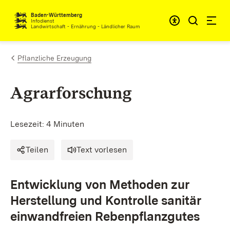
Zum Inhalt springen
Baden-Württemberg
Infodienst
Landwirtschaft - Ernährung - Ländlicher Raum
Pflanzliche Erzeugung
Agrarforschung
Lesezeit: 4 Minuten
Teilen
Text vorlesen
Entwicklung von Methoden zur
Herstellung und Kontrolle sanitär
einwandfreien Rebenpflanzgutes