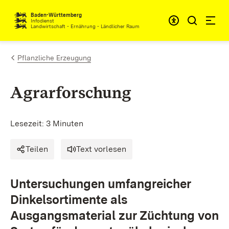
Zum Inhalt springen
Baden-Württemberg
Infodienst
Landwirtschaft - Ernährung - Ländlicher Raum
Pflanzliche Erzeugung
Agrarforschung
Lesezeit: 3 Minuten
Teilen
Text vorlesen
Untersuchungen umfangreicher
Dinkelsortimente als
Ausgangsmaterial zur Züchtung von