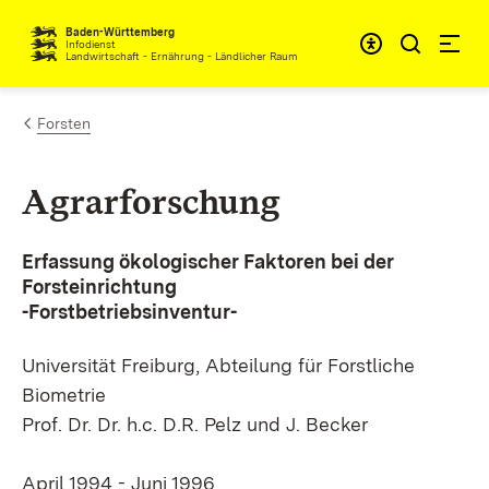
Zum Inhalt springen
Baden-Württemberg
Infodienst
Landwirtschaft - Ernährung - Ländlicher Raum
Forsten
Agrarforschung
Erfassung ökologischer Faktoren bei der
Forsteinrichtung
-Forstbetriebsinventur-
Universität Freiburg, Abteilung für Forstliche
Biometrie
Prof. Dr. Dr. h.c. D.R. Pelz und J. Becker
April 1994 - Juni 1996